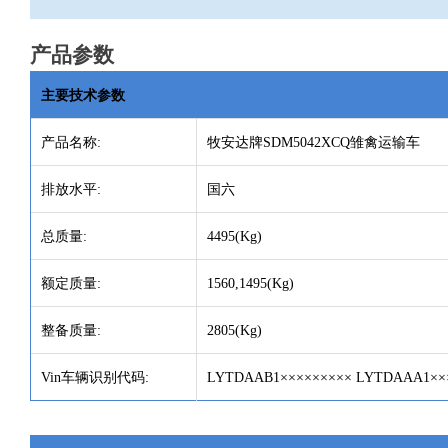
产品参数
主要技术参数
产品名称
:
牧安达牌
SDM5042XCQ雏禽运输车
排放水平
:
国六
总质量
:
4495(Kg)
额定质量
:
1560,1495(Kg)
整备质量
:
2805(Kg)
Vin车辆识别代码:
LYTDAAB1××××××××× LYTDAAA1××