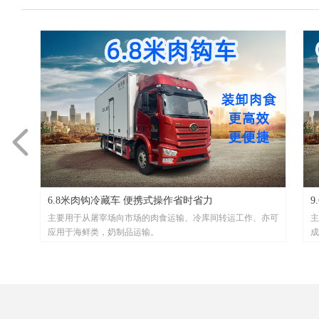
넳
6.8米肉钩冷藏车 便携式操作省时省力
鲜蔬
输途
主要用于从屠宰场向市场的肉食运输、冷库间转运工作、亦可
主
应用于海鲜类，奶制品运输。
成
粉