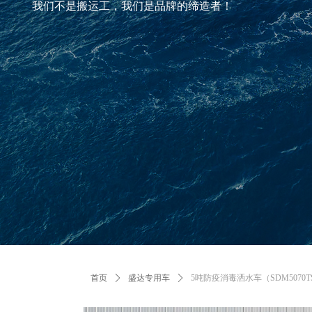
我们不是搬运工，我们是品牌的缔造者！
首页
ꄲ
盛达专用车
ꄲ
5吨防疫消毒洒水车（SDM5070T