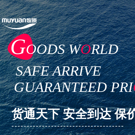
G
OODS W
O
RLD
SAFE ARRIVE
GUARANTEED PRI
货通天下 安全到达 保