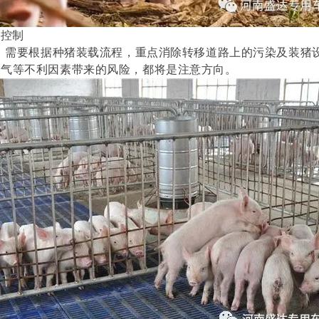
险控制
，需要
根据种猪装载流程，重点
消
除
转移道路上的
污染及装猪
天气等不利因素带来的风险，
都将是
注意方向
。