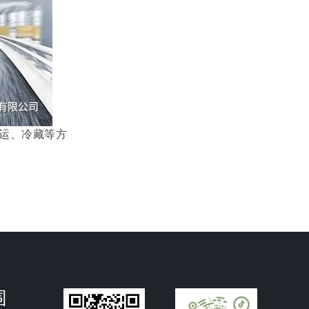
运、冷藏等方
围